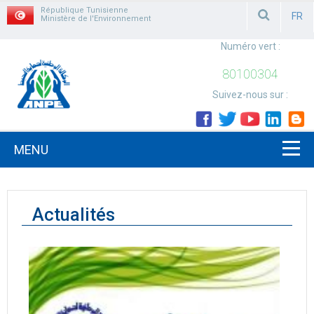
République Tunisienne
FR
Ministère de l'Environnement
FRAN
Numéro vert :
80100304
Suivez-nous sur :
MENU
Actualités