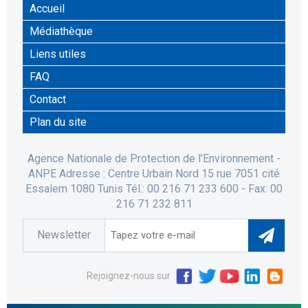
Accueil
Médiathèque
Liens utiles
FAQ
Contact
Plan du site
Agence Nationale de Protection de l'Environnement -
ANPE Adresse : Centre Urbain Nord 15 rue 7051 cité
Essalem 1080 Tunis Tél.: 00 216 71 233 600 - Fax: 00
216 71 232 811
Newsletter
Rejoignez-nous sur