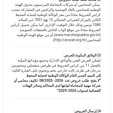
يمكن للمحامين أو شركات المحاماة المرسمون بجدول الهيئة
الوطنية للمحامين بالبلاد التونسية والراغبين في المشاركة سحب
كراس الشروط مجانا من مقر الوكالة الوطنية لحماية المحيط
الكائن بالمركز العمراني الشمالي 15 نهج 7051 حي السلام
1080 تونس وذلك خلال التوقيت الإداري. كما يمكن تحميل كراس
الشروط مجانا من موقع الواب الخاص بالصفقات العمومية
(www.marchespublics.gov.tn) أو من موقع الهيئة الوطنية
للمحامين (http://avocat.org.tn).
3) الوثائق المكونة للعرض:
يُضمَّن العرض الفني والوثائق الإداريّة وجميع مؤيداتها المبيّنة
بالفصل 11 من كراس الشروط في ظرفين منفصلين ومختومين
يدرجان في ظرف ثالث خارجي يختم ويحتوي على العبارة التالية:
إلى السيد المدير العام للوكالة الوطنية لحماية المحيط
"لا يفتح
طلب عروض عدد 2026- 08/2025 تكليف محامي أو
شركة مهنية للمحاماة لنيابتها لدى المحاكم وسائر الهيئات
القضائية لسنوات 2026-2029"
4) إرسال العروض: