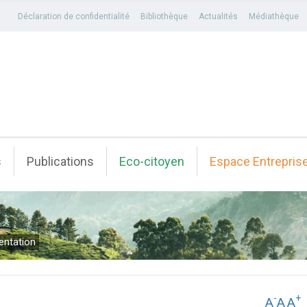
Déclaration de confidentialité
Bibliothèque
Actualités
Médiathèque
s
Publications
Eco-citoyen
Espace Entrepris
entation
-
+
A
A
A