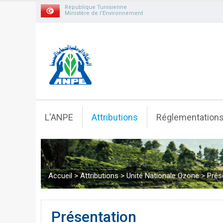
République Tunisienne
Ministère de l'Environnement
L'ANPE
Attributions
Réglementation
Accueil
>
Attributions
>
Unité Nationale Ozone
>
Prés
Présentation