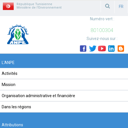
République Tunisienne
FR
Ministère de l'Environnement
FRAN
Numéro vert :
80100304
Suivez-nous sur :
L'ANPE
Activités
Mission
Organisation administrative et financière
Dans les régions
Attributions