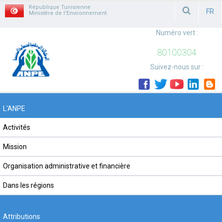
République Tunisienne
FR
Ministère de l'Environnement
FRAN
Numéro vert :
80100304
Suivez-nous sur :
L'ANPE
Activités
Mission
Organisation administrative et financière
Dans les régions
Attributions