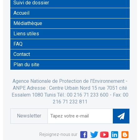
Suivi de dossier
Accueil
Médiathèque
Liens utiles
FAQ
Contact
Plan du site
Agence Nationale de Protection de l'Environnement -
ANPE Adresse : Centre Urbain Nord 15 rue 7051 cité
Essalem 1080 Tunis Tél.: 00 216 71 233 600 - Fax: 00
216 71 232 811
Newsletter
Rejoignez-nous sur