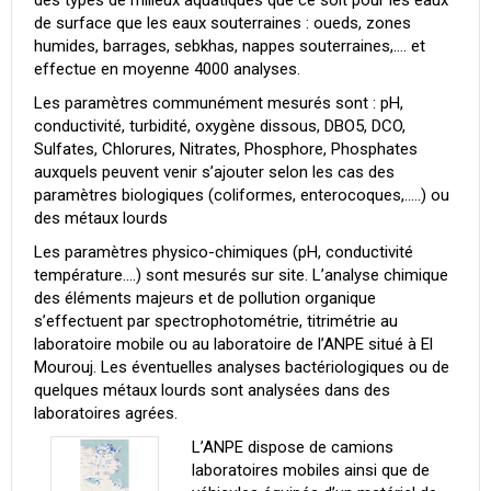
des types de milieux aquatiques que ce soit pour les eaux
de surface que les eaux souterraines : oueds, zones
humides, barrages, sebkhas, nappes souterraines,…. et
effectue en moyenne 4000 analyses.
Les paramètres communément mesurés sont : pH,
conductivité, turbidité, oxygène dissous, DBO5, DCO,
Sulfates, Chlorures, Nitrates, Phosphore, Phosphates
auxquels peuvent venir s’ajouter selon les cas des
paramètres biologiques (coliformes, enterocoques,…..) ou
des métaux lourds
Les paramètres physico-chimiques (pH, conductivité
température….) sont mesurés sur site. L’analyse chimique
des éléments majeurs et de pollution organique
s’effectuent par spectrophotométrie, titrimétrie au
laboratoire mobile ou au laboratoire de l’ANPE situé à El
Mourouj. Les éventuelles analyses bactériologiques ou de
quelques métaux lourds sont analysées dans des
laboratoires agrées.
L’ANPE dispose de camions
laboratoires mobiles ainsi que de