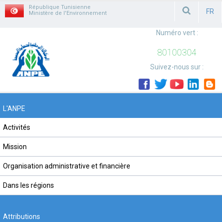
République Tunisienne
FR
Ministère de l'Environnement
FRAN
Numéro vert :
80100304
Suivez-nous sur :
L'ANPE
Activités
Mission
Organisation administrative et financière
Dans les régions
Attributions