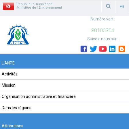
République Tunisienne
FR
Ministère de l'Environnement
FRAN
Numéro vert :
80100304
Suivez-nous sur :
L'ANPE
Activités
Mission
Organisation administrative et financière
Dans les régions
Attributions