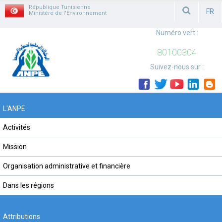
République Tunisienne
FR
Ministère de l'Environnement
FRAN
Numéro vert :
80100304
Suivez-nous sur :
L'ANPE
Activités
Mission
Organisation administrative et financière
Dans les régions
Attributions