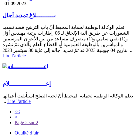
|
01.09.2023
بــــــــــلاغ تمديد آجال
تعلم الوكالة الوطنية لحماية المحيط أنّ باب الترشح قصد تسديد
الشغورات عن طريق آلية الإلحاق لـ 06 إطارات برتبة مهندس أوّل
و(1) تقني سامي و(1) متصرف مساعد من بين الأعوان المرسمين
والمباشرين بالوظيفة العمومية أو القطاع العام والذي تمّ نشره
بتاريخ 04 جويلية 2023 قد تمّ تمديد آجاله إلى غاية 30 سبتمبر 2023 ...
Lire l’article
|
إعــــــــــــــــــــلام
تعلم الوكالة الوطنية لحماية المحيط أنّ لجنة الصلح استأنفت أعمالها
...
Lire l’article
<<
<
Page 2 sur 2
Qualité d’air