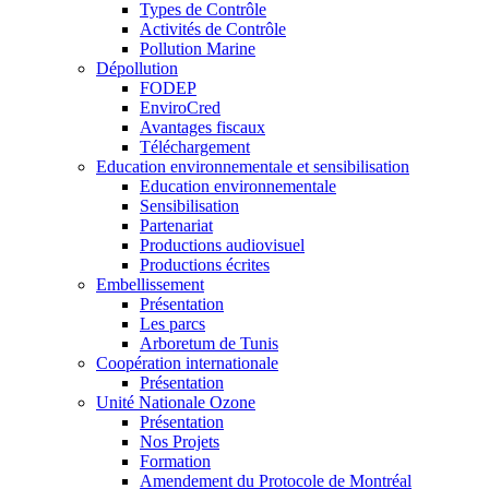
Types de Contrôle
Activités de Contrôle
Pollution Marine
Dépollution
FODEP
EnviroCred
Avantages fiscaux
Téléchargement
Education environnementale et sensibilisation
Education environnementale
Sensibilisation
Partenariat
Productions audiovisuel
Productions écrites
Embellissement
Présentation
Les parcs
Arboretum de Tunis
Coopération internationale
Présentation
Unité Nationale Ozone
Présentation
Nos Projets
Formation
Amendement du Protocole de Montréal